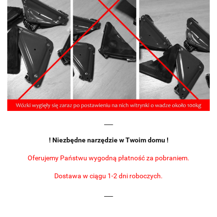
___
! Niezbędne narzędzie w Twoim domu !
Oferujemy Państwu wygodną płatność za pobraniem.
Dostawa w ciągu 1-2 dni roboczych.
___