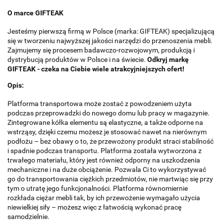
O marce GIFTEAK
Jesteśmy pierwszą firmą w Polsce (marka: GIFTEAK) specjalizującą
się w tworzeniu najwyższej jakości narzędzi do przenoszenia mebli.
Zajmujemy się procesem badawczo-rozwojowym, produkcją i
dystrybucją produktów w Polsce i na świecie.
Odkryj markę
GIFTEAK - czeka na Ciebie wiele atrakcyjniejszych ofert!
Opis:
Platforma transportowa może zostać z powodzeniem użyta
podczas przeprowadzki do nowego domu lub pracy w magazynie.
Zintegrowane kółka elementu są elastyczne, a także odporne na
wstrząsy, dzięki czemu możesz je stosować nawet na nierównym
podłożu – bez obawy o to, że przewożony produkt straci stabilność
i spadnie podczas transportu. Platforma została wytworzona z
trwałego materiału, który jest również odporny na uszkodzenia
mechaniczne i na duże obciążenie. Pozwala Ci to wykorzystywać
go do transportowania ciężkich przedmiotów, nie martwiąc się przy
tym o utratę jego funkcjonalności. Platforma równomiernie
rozkłada ciężar mebli tak, by ich przewożenie wymagało użycia
niewielkiej siły – możesz więc z łatwością wykonać pracę
samodzielnie.