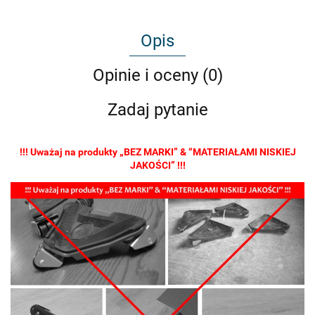
Opis
Opinie i oceny (0)
Zadaj pytanie
!!! Uważaj na produkty „BEZ MARKI” & “MATERIAŁAMI NISKIEJ
JAKOŚCI” !!!