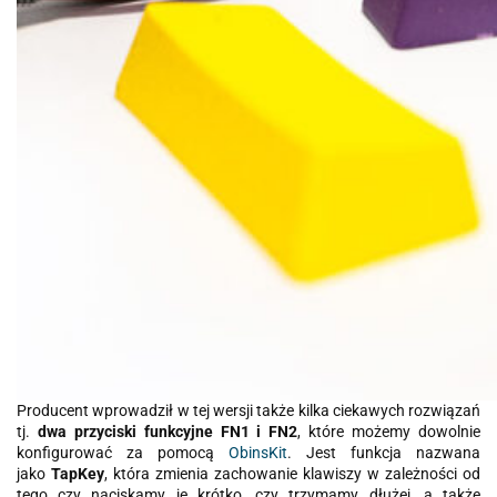
Producent wprowadził w tej wersji także kilka ciekawych rozwiązań
tj.
dwa przyciski funkcyjne FN1 i FN2
, które możemy dowolnie
konfigurować za pomocą
ObinsKit
. Jest funkcja nazwana
jako
TapKey
, która zmienia zachowanie klawiszy w zależności od
tego czy naciskamy je krótko, czy trzymamy dłużej, a także