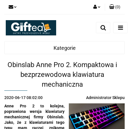
(
0
)
Zaloguj się
Zarejestruj się
Dodaj zgłoszenie
Kategorie
Obinslab Anne Pro 2. Kompaktowa i
bezprzewodowa klawiatura
mechaniczna
2020-06-17 08:02:00
Administrator Sklepu
Anne Pro 2 to kolejna,
poprawiona wersja klawiatury
mechanicznej firmy Obinslab.
Jako, że z klawiaturami tego
typu mam raczej znikome