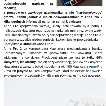
doświadczenie napiszę tą
recenzję
z perspektywy zwykłego użytkownika, a nie “hardcore’owego”
gracza. Zanim jednak o moich doświadczeniach z Anne Pro 2
kilka ogólnych informacji na temat samej klawiatury.
Anne Pro (poprzednia wersja), kiedy debiutowała była jedną z
najlepszych klawiatur tego typu na rynku, ale miała też swoje wady.
Dziś Obinslab wypuszcza na rynek poprawioną wersję Anne Pro 2 i
adresuje wszystkie niedociągnięcia, które miała jej poprzedniczka.
Specyfikacja
Obinslab
Anne Pro 2
Anne Pro 2 to kompaktowa klawiatura mechaniczna z bardzo
uproszczonym układem w porównaniu do klawiatur, które
widujemy na co dzień. Producent pisze, że jest to
tylko 60%
klasycznej klawiatury
i ma on oczywiście rację, ponieważ klasyczna
klawiatura w zależności od modelu ma ok. 100 klawiszy, a
Anne Pro
2
ma ich
jedynie 61
. Ten kompaktowy układ ma oczywiście swoich
zwolenników i przeciwników i dla mnie również jest to coś nowego.