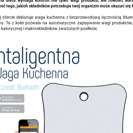
na dieta wymaga kontroli nie tylko wagi produktu, ale również wart
ść tego, jakich składników potrzebuje twój organizm może okazać się
 ofercie debiutuje waga kuchenna z bezprzewodową łącznością Bluetoo
ny. Ta z kolei pozwala na automatyczne zapisywanie wagi produktów
 kalorycznej i makroskładników zważonych posiłków.