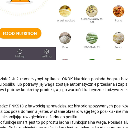
działa? Już tłumaczymy! Aplikacja OKOK Nutrition posiada bogatą ba
 posiłku lub potrawy, jej waga zostaje automatycznie przesłana i zapis
w i potraw konkretny produkt, a jego wartości kaloryczne i odżywcze 
adze PNKS18 z łatwością sprawdzisz też historie spożywanych posiłków 
esz coś poza domem a jesteś w stanie określić wagę tego posiłku - nie 
n nie omijając uwzględnienia żadnego posiłku.
c funkcje smart, jest to po prostu ładna i funkcjonalna waga. Posiada al
niu. Duży, podświetlany wyświetlacz jest czytelny w każdych warunka