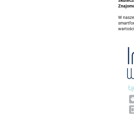
Skutecz
Znajomo
W naszej
smartfo
wartości