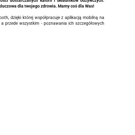
ości dostarczanych kalorii i składników odżywczych.
 kluczowa dla twojego zdrowia. Mamy coś dla Was!
th, dzięki której współpracuje z aplikacją mobilną na
, a przede wszystkim - poznawania ich szczegółowych