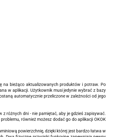
zę na bieżąco aktualizowanych produktów i potraw. Po
ana w aplikacji. Użytkownik musi jedynie wybrać z bazy
zostaną automatycznie przeliczone w zależności od jego
z różnych dni - nie pamiętać, aby je gdzieś zapisywać.
ma problemu, również możesz dodać go do aplikacji OKOK
uminiową powierzchnię, dzięki której jest bardzo łatwa w
ch. Dwa fizyczne przyciski funkcyjne zapewniają pewny