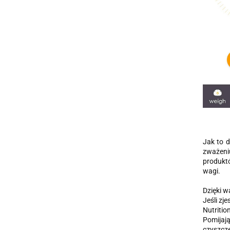
Jak to 
zważeniu
produktó
wagi.
Dzięki w
Jeśli zj
Nutritio
Pomijają
czyszcze