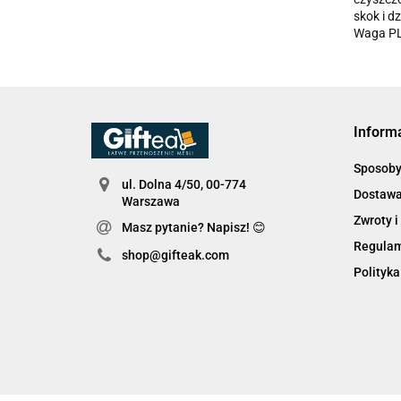
skok i d
Waga PL
Inform
Sposoby
ul. Dolna 4/50, 00-774
Dostaw
Warszawa
Zwroty i
Masz pytanie? Napisz! 😊
Regula
shop@gifteak.com
Polityka